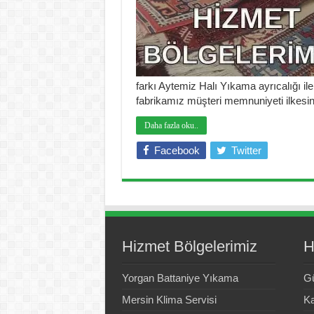
farkı Aytemiz Halı Yıkama ayrıcalığı i
fabrikamız müşteri memnuniyeti ilkesi
Daha fazla oku..
Facebook
Twitter
Hizmet Bölgelerimiz
H
Yorgan Battaniye Yıkama
Gü
Mersin Klima Servisi
Ka