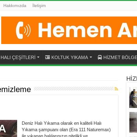
Hakkımızda
İletişim
HALI ÇEŞİTLERİ
KOLTUK YIKAMA
HİZMET BÖLGE
HİZ
temizleme
Deniz Halı Yıkama olarak en kaliteli Halı
Yıkama şampuanı olan (Era 111 Naturemax)
ile yıkanan halılarınızın nitelikli ve