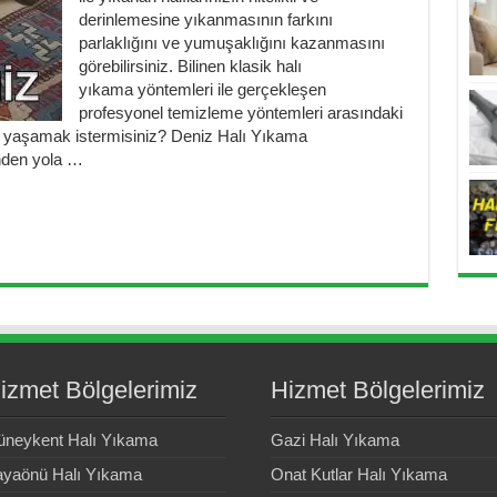
derinlemesine yıkanmasının farkını
parlaklığını ve yumuşaklığını kazanmasını
görebilirsiniz. Bilinen klasik halı
yıkama yöntemleri ile gerçekleşen
profesyonel temizleme yöntemleri arasındaki
le yaşamak istermisiniz? Deniz Halı Yıkama
nden yola …
izmet Bölgelerimiz
Hizmet Bölgelerimiz
neykent Halı Yıkama
Gazi Halı Yıkama
yaönü Halı Yıkama
Onat Kutlar Halı Yıkama