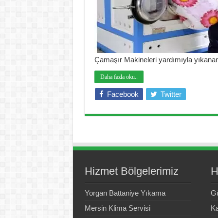
Çamaşır Makineleri yardımıyla yıkanan
Daha fazla oku..
Facebook
Twitter
Hizmet Bölgelerimiz
H
Yorgan Battaniye Yıkama
Gü
Mersin Klima Servisi
Ka