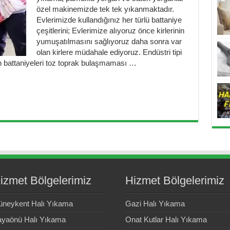
özel makinemizde tek tek yıkanmaktadır.
Evlerimizde kullandığınız her türlü battaniye
çeşitlerini; Evlerimize alıyoruz önce kirlerinin
yumuşatılmasını sağlıyoruz daha sonra var
olan kirlere müdahale ediyoruz. Endüstri tipi
 battaniyeleri toz toprak bulaşmaması …
izmet Bölgelerimiz
Hizmet Bölgelerimiz
neykent Halı Yıkama
Gazi Halı Yıkama
yaönü Halı Yıkama
Onat Kutlar Halı Yıkama